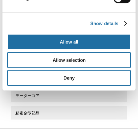
放熱部品
Show details
CNT高熱伝導シート（TIM）
Allow all
半導体製造装置向け製品
Allow selection
セラミック静電チャック
Deny
金属加工製品
モーターコア
精密金型部品