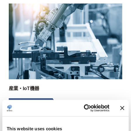
産業・IoT機器
半導体パッケージ
半導体パッケージ用基板
プラスチックBGA用基板
This website uses cookies