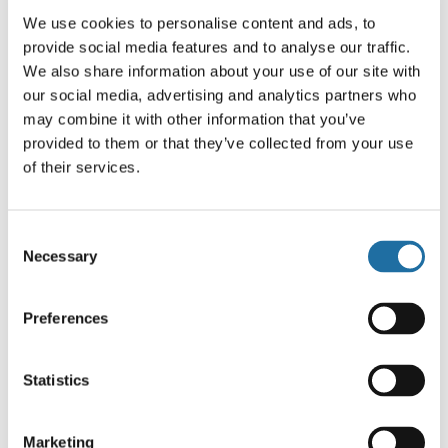
We use cookies to personalise content and ads, to
リードフレーム
provide social media features and to analyse our traffic.
We also share information about your use of our site with
リードレスパッケージ用リードフレーム
our social media, advertising and analytics partners who
may combine it with other information that you’ve
provided to them or that they’ve collected from your use
リードパッケージ用リードフレーム
of their services.
露出パッドパッケージ用リードフレーム
Consent
Necessary
Selection
IC組立
デバイス内蔵パッケージ
Preferences
HS付きフリップチップパッケージ
Statistics
パワー半導体用パッケージ
Marketing