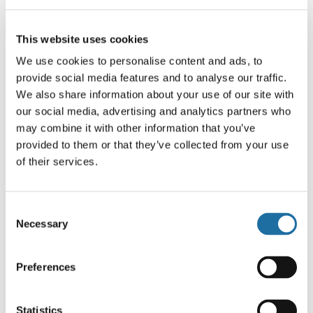
デバイス内蔵パッケージ
This website uses cookies
ベアダイフリップチップパッケージ
We use cookies to personalise content and ads, to
provide social media features and to analyse our traffic.
We also share information about your use of our site with
モールドアンダーフィルパッケージ
our social media, advertising and analytics partners who
may combine it with other information that you’ve
HS付きフリップチップパッケージ
provided to them or that they’ve collected from your use
of their services.
パワー半導体用パッケージ
Consent
光チップレット/CPO
Necessary
Selection
Preferences
Statistics