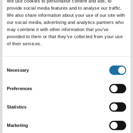
We use cookies to personalise content and ads, to
provide social media features and to analyse our traffic.
We also share information about your use of our site with
our social media, advertising and analytics partners who
may combine it with other information that you’ve
provided to them or that they’ve collected from your use
of their services.
Consent
Necessary
Selection
Preferences
※度数率：労働災害の発生頻度を表す指標で、
100
万
延べ実労働時間あたりの労働災害による死傷者数（休
Statistics
業１日以上および身体の一部又は機能を失うもの）に
て算出するもの
Marketing