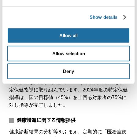
衛生管理・健康管理・健康増進の取り組み
Show details
新光電気では、社員が安全・快適に働くことができる
職場づくりを推進するため、定期的な作業環境測定
（騒音・照度・熱中症指標）のほか、各工場の産業
Allow all
医、および看護職（保健師もしくは看護師）により、
以下の活動を推進しています。
Allow selection
健康診断・保健指導
Deny
法定の一般・特殊健康診断のほか、年齢に応じて特定
健康診査を実施し（受診率100%）、結果に基づき特
定保健指導に取り組んでいます。2024年度の特定保健
指導は、国の目標値（45%）を上回る対象者の75%に
対し指導が完了しました。
健康増進に関する情報提供
健康診断結果の分析等をふまえ、定期的に「医務室便