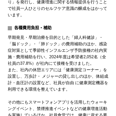
り」を発行し、健康増進に関する情報提供を行うこと
で社員一人ひとりのセルフケア意識の醸成をはかって
います。
各種費用負担・補助
早期発見・早期治療を目的とした「婦人科健診」・
「脳ドック」・「肺ドック」の費用補助のほか、感染
症対策として季節性インフルエンザ予防接種の社内実
施・費用補助を行い、2024年度は希望者2,052名（全
社員の37.8%）が社内にて接種を受けました。
また、社内の休憩エリアには「健康測定コーナー」を
設置し、万歩計・ メジャーの貸し出しのほか、体組成
計・血圧計の設置など、社員が自由 に健康測定機器を
利用できる環境を整えています。
その他にもスマートフォンアプリを活用したウォーキ
ングイベント、禁煙推進イベントなどの健康増進活動
を実施しているほか、社員食堂では、健康に資する要