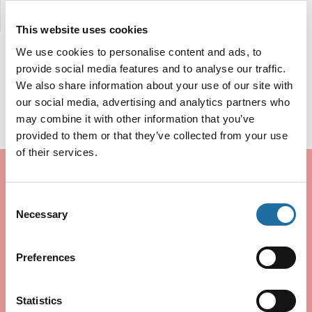
This website uses cookies
We use cookies to personalise content and ads, to
provide social media features and to analyse our traffic.
We also share information about your use of our site with
住環境 ～長野・新潟での暮らし～
our social media, advertising and analytics partners who
may combine it with other information that you’ve
provided to them or that they’ve collected from your use
of their services.
Consent
Necessary
Selection
Preferences
マイカーでの通勤
仕事帰りのスキー
Statistics