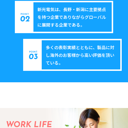
新光電気は、長野・新潟に主要拠点
POINT
を持つ企業でありながら
グローバル
02
に展開する企業である。
多くの表彰実績とともに、製品に対
POINT
し海外のお客様から
高い評価を頂い
03
ている。