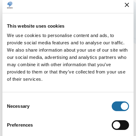
転居に伴う費用は支給されますか？
This website uses cookies
We use cookies to personalise content and ads, to
入社後の教育がありますか？
provide social media features and to analyse our traffic.
We also share information about your use of our site with
our social media, advertising and analytics partners who
働きやすい環境ですか？
may combine it with other information that you’ve
provided to them or that they’ve collected from your use
of their services.
入社前に身に付けておいた方がよい知識等
がありますか？
Consent
Necessary
Selection
英語力は必要ですか？
Preferences